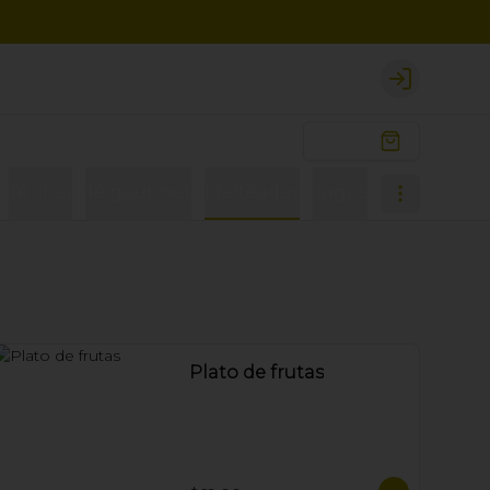
Login
$0.00
Té chai
Té gourmet
Malteadas
Jugos
Plato de frutas