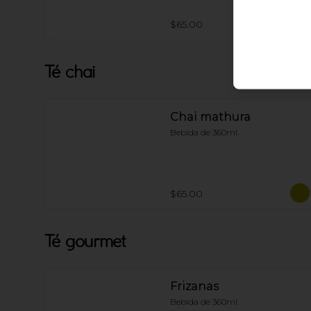
$65.00
Té chai
Chai mathura
Bebida de 360ml.
$65.00
Té gourmet
Frizanas
Bebida de 360ml.