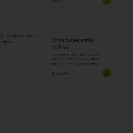
$69.00
Chilaquiles estilo
colima
En salsa verde, roja y jalisco, al 
sarten con huevos revueltos, 
cebolla, crema y queso cotija.
$104.00