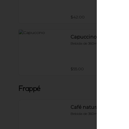
$42.00
Capuccino
Bebida de 360ml.
$55.00
Frappé
Café natural
Bebida de 360ml.