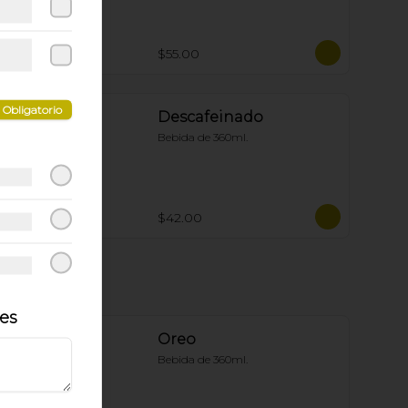
$55.00
Obligatorio
Descafeinado
Bebida de 360ml.
$42.00
les
Oreo
Bebida de 360ml.