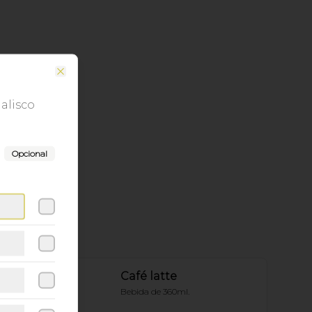
Close
jalisco
Opcional
Café latte
Bebida de 360ml.