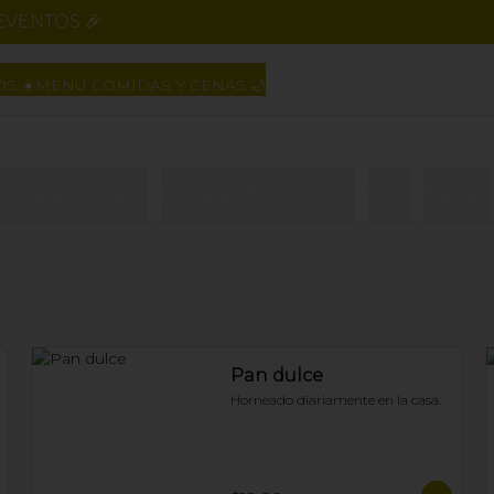
EVENTOS 🎉
S ☀️
MENÚ COMIDAS Y CENAS 🌙
es salados 4pzs.
Molletes dulces 4pzs.
Café
Frappé
Pan dulce
Horneado diariamente en la casa.