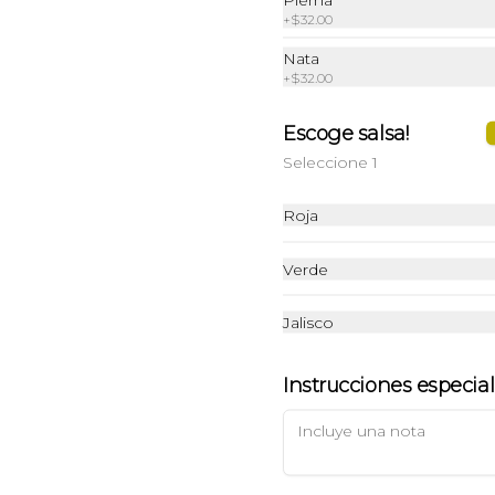
+
$32.00
Nata
$49.00
+
$32.00
Escoge salsa!
Chocomilk
Seleccione 1
Bebida de 300ml.
Roja
$42.00
Verde
Jalisco
Instrucciones especia
Mocca
Bebida de 360ml.