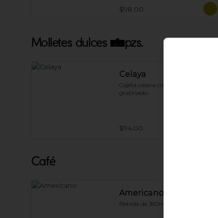
$98.00
Molletes dulces 4pzs.
Celaya
Cajeta casera con queso 
gratinado.
$94.00
Café
Americano
Bebida de 360ml.