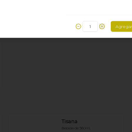
$75.00
Agrega
Tisana
Bebida de 360ml.