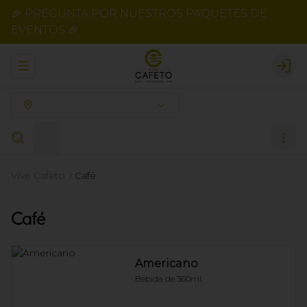
🎉 PREGUNTA POR NUESTROS PAQUETES DE
EVENTOS 🎉
Abrir menu de navegación
Logi
¿Dónde quieres pedir?
Café
Vive Cafeto
Café
Café
Americano
Bebida de 360ml.