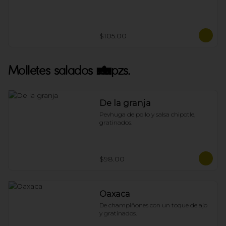
$105.00
Molletes salados 4pzs.
De la granja
Pevhuga de pollo y salsa chipotle, 
gratinados.
$98.00
Oaxaca
De champiñones con un toque de ajo 
y gratinados.