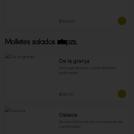
$105.00
Molletes salados 4pzs.
De la granja
Pevhuga de pollo y salsa chipotle, 
gratinados.
$98.00
Oaxaca
De champiñones con un toque de ajo 
y gratinados.